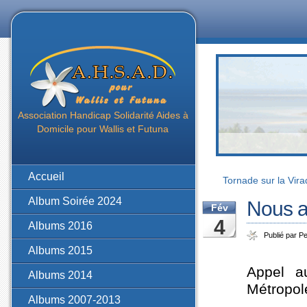
Association Handicap Solidarité Aides à
Domicile pour Wallis et Futuna
Accueil
Tornade sur la Vira
Album Soirée 2024
Nous a
Fév
4
Albums 2016
Publié par Pe
Albums 2015
Appel a
Albums 2014
Métropole
Albums 2007-2013