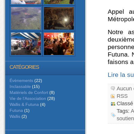
Appel a
Métropole
Notre a
deuxièm
personn
Futuna. 
faisons 
CATÉGORIES
Lire la su
Évènements
(22)
Inclassable
(15)
Aucun 
Matériels de Confort
(8)
RSS
Vie de l’Association
(28)
Classé
Wallis & Futuna
(4)
Futuna
(1)
Tags:
Wallis
(2)
soutien