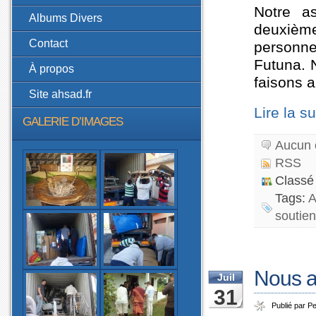
Notre a
Albums Divers
deuxièm
Contact
personn
Futuna. 
À propos
faisons 
Site ahsad.fr
Lire la su
GALERIE D’IMAGES
Aucun 
RSS
Classé
Tags:
soutien
Nous a
Juil
31
Publié par Pe